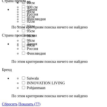
Страна бренда
89
99см
900 см
Дания
90см
Россия
91см
Финляндия
92см
93см
По этим критериям поиска ничего не найдено
95см
Страна производства
96см
98см
Дания
99см
Россия
Финляндия
По этим критериям поиска ничего не найдено
Бренд
Saiwala
INNOVATION LIVING
Pohjanmaan
По этим критериям поиска ничего не найдено
Сбросить
Показать (77)