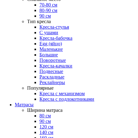
70-80 см
80-90 см
90 см
Тип кресла
Кресла-стулья
С ушами
Кресла-бабочка
Egg (яйцо)
Маленькие
Большие
Поворотные
Кресла-качалки
Подвесные
Раскладные
Реклайнеры
Популярные
Кресла с механизмом
Кресла с подлокотниками
Матрасы
Ширина матраса
80 см
90 см
120 см
140 см
160 см