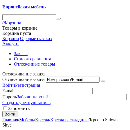
Европейская мебель
0
Корзина
Товары в корзине:
Корзина пуста
Корзина
Оформить заказ
Аккаунт
Заказы
Список сравнения
Отложенные товары
Отслеживание заказа
Отслеживание заказа
Войти
Регистрация
E-mail
Пароль
Забыли пароль?
Создать учетную запись
Запомнить
Войти
Главная
/
Мебель
/
Кресла
/
Кресла раскладные
/
Кресло Saiwala
Skye