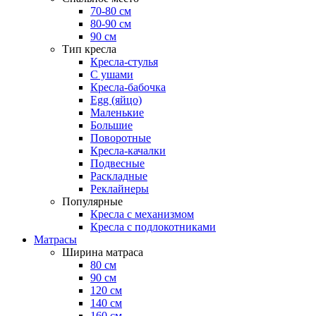
70-80 см
80-90 см
90 см
Тип кресла
Кресла-стулья
С ушами
Кресла-бабочка
Egg (яйцо)
Маленькие
Большие
Поворотные
Кресла-качалки
Подвесные
Раскладные
Реклайнеры
Популярные
Кресла с механизмом
Кресла с подлокотниками
Матрасы
Ширина матраса
80 см
90 см
120 см
140 см
160 см