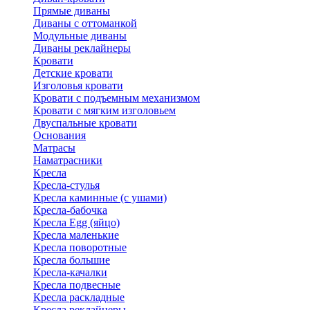
Прямые диваны
Диваны с оттоманкой
Модульные диваны
Диваны реклайнеры
Кровати
Детские кровати
Изголовья кровати
Кровати с подъемным механизмом
Кровати с мягким изголовьем
Двуспальные кровати
Основания
Матрасы
Наматрасники
Кресла
Кресла-стулья
Кресла каминные (с ушами)
Кресла-бабочка
Кресла Egg (яйцо)
Кресла маленькие
Кресла поворотные
Кресла большие
Кресла-качалки
Кресла подвесные
Кресла раскладные
Кресла реклайнеры