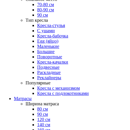
70-80 см
80-90 см
90 см
Тип кресла
Кресла-стулья
С ушами
Кресла-бабочка
Egg (яйцо)
Маленькие
Большие
Поворотные
Кресла-качалки
Подвесные
Раскладные
Реклайнеры
Популярные
Кресла с механизмом
Кресла с подлокотниками
Матрасы
Ширина матраса
80 см
90 см
120 см
140 см
160 см