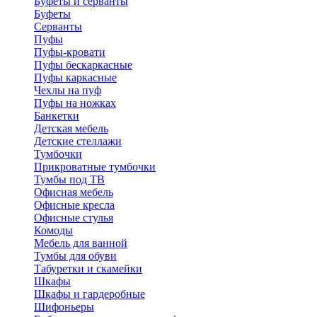
Буфеты и серванты
Буфеты
Серванты
Пуфы
Пуфы-кровати
Пуфы бескаркасные
Пуфы каркасные
Чехлы на пуф
Пуфы на ножках
Банкетки
Детская мебель
Детские стеллажи
Тумбочки
Прикроватные тумбочки
Тумбы под ТВ
Офисная мебель
Офисные кресла
Офисные стулья
Комоды
Мебель для ванной
Тумбы для обуви
Табуретки и скамейки
Шкафы
Шкафы и гардеробные
Шифоньеры