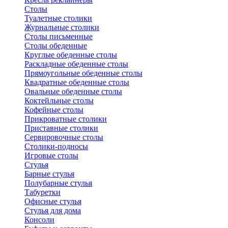
Столы
Туалетные столики
Журнальные столики
Столы письменные
Столы обеденные
Круглые обеденные столы
Раскладные обеденные столы
Прямоугольные обеденные столы
Квадратные обеденные столы
Овальные обеденные столы
Коктейльные столы
Кофейные столы
Прикроватные столики
Приставные столики
Сервировочные столы
Столики-подносы
Игровые столы
Стулья
Барные стулья
Полубарные стулья
Табуретки
Офисные стулья
Стулья для дома
Консоли