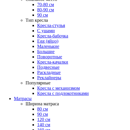
70-80 см
80-90 см
90 см
Тип кресла
Кресла-стулья
С ушами
Кресла-бабочка
Egg (яйцо)
Маленькие
Большие
Поворотные
Кресла-качалки
Подвесные
Раскладные
Реклайнеры
Популярные
Кресла с механизмом
Кресла с подлокотниками
Матрасы
Ширина матраса
80 см
90 см
120 см
140 см
160 см