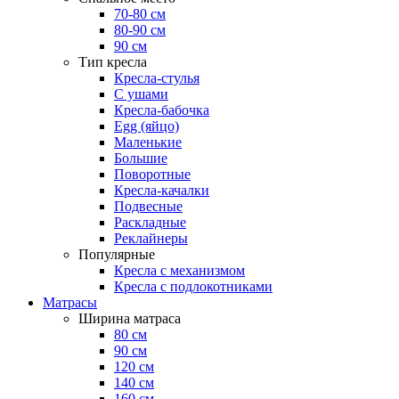
70-80 см
80-90 см
90 см
Тип кресла
Кресла-стулья
С ушами
Кресла-бабочка
Egg (яйцо)
Маленькие
Большие
Поворотные
Кресла-качалки
Подвесные
Раскладные
Реклайнеры
Популярные
Кресла с механизмом
Кресла с подлокотниками
Матрасы
Ширина матраса
80 см
90 см
120 см
140 см
160 см