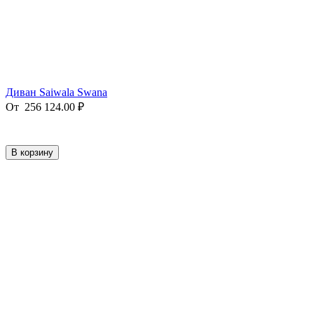
Диван Saiwala Swana
От
256 124.00
₽
В корзину