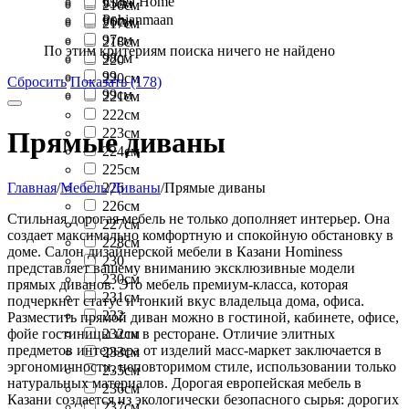
Linea Home
95см
216см
Pohjanmaan
96см
217см
97см
218см
По этим критериям поиска ничего не найдено
98см
220
99
220см
Сбросить
Показать (178)
99см
221см
222см
223см
Прямые диваны
224см
225см
Главная
/
Мебель
/
Диваны
/
Прямые диваны
226
226см
Стильная дорогая мебель не только дополняет интерьер. Она
227см
создает максимально комфортную и спокойную обстановку в
228см
доме. Салон дизайнерской мебели в Казани Hominess
230
представляет вашему вниманию эксклюзивные модели
230см
прямых диванов. Это мебель премиум-класса, которая
231см
подчеркнет статус и тонкий вкус владельца дома, офиса.
232
Разместить прямой диван можно в гостиной, кабинете, офисе,
фойе гостиницы или в ресторане. Отличие элитных
232см
предметов интерьера от изделий масс-маркет заключается в
233см
эргономичности, неповторимом стиле, использовании только
235см
натуральных материалов. Дорогая европейская мебель в
236см
Казани создается из экологически безопасного сырья: дорогих
237см