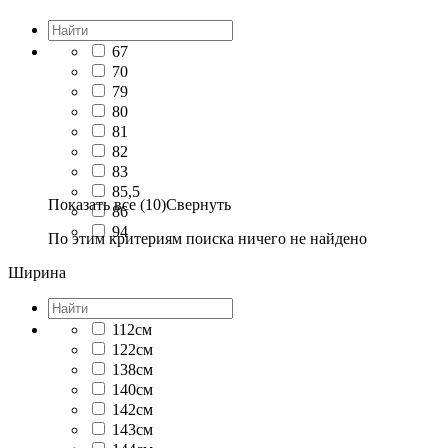
67
70
79
80
81
82
83
85,5
Показать все (10)
Свернуть
86
94
По этим критериям поиска ничего не найдено
Ширина
112см
122см
138см
140см
142см
143см