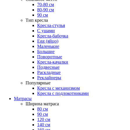
70-80 см
80-90 см
90 см
Тип кресла
Кресла-стулья
С ушами
Кресла-бабочка
Egg (яйцо)
Маленькие
Большие
Поворотные
Кресла-качалки
Подвесные
Раскладные
Реклайнеры
Популярные
Кресла с механизмом
Кресла с подлокотниками
Матрасы
Ширина матраса
80 см
90 см
120 см
140 см
160 см