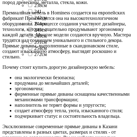
пород древесины, металла, стекла, кожи.
238см
241
Премиальная мебель в Hominess создается на европейских
242см
фабриках. Производится она на высокотехнологичном
оборудовании. В процессе создания участвуют дизайнеры,
244см
технологи, которые тщательно продумывают эргономику
245см
каждой детали. Многие модели создаются вручную. Мастера
249см
трудятся над созданием уникального и стильного декора.
251см
Прямые диваны, выполненные в скандинавском стиле,
254см
создают изысканную атмосферу, выглядят роскошно и
272см
стильно.
Почему стоит купить дорогую дизайнерскую мебель:
она экологически безопасна;
продумана до мельчайших деталей;
эргономична;
фирменные прямые диваны оснащены качественными
механизмами трансформации;
наполнитель не теряет формы и упругости;
создает атмосферу тепла, уюта, изысканного стиля;
подчеркивает статус и состоятельность владельца.
Эксклюзивные современные прямые диваны в Казани
представлены в разных цветах, размерах и стилях - от