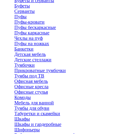
Буфеты и серванты
Буфеты
Серванты
Пуфы
Пуфы-кровати
Пуфы бескаркасные
Пуфы каркасные
Чехлы на пуф
Пуфы на ножках
Банкетки
Детская мебель
Детские стеллажи
Тумбочки
Прикроватные тумбочки
Тумбы под ТВ
Офисная мебель
Офисные кресла
Офисные стулья
Комоды
Мебель для ванной
Тумбы для обуви
Табуретки и скамейки
Шкафы
Шкафы и гардеробные
Шифоньеры