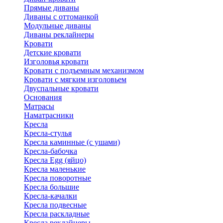
Прямые диваны
Диваны с оттоманкой
Модульные диваны
Диваны реклайнеры
Кровати
Детские кровати
Изголовья кровати
Кровати с подъемным механизмом
Кровати с мягким изголовьем
Двуспальные кровати
Основания
Матрасы
Наматрасники
Кресла
Кресла-стулья
Кресла каминные (с ушами)
Кресла-бабочка
Кресла Egg (яйцо)
Кресла маленькие
Кресла поворотные
Кресла большие
Кресла-качалки
Кресла подвесные
Кресла раскладные
Кресла реклайнеры