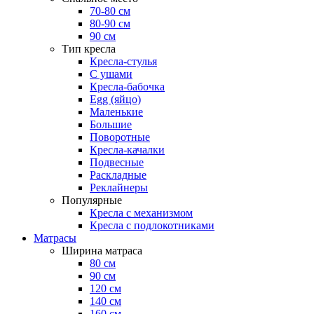
70-80 см
80-90 см
90 см
Тип кресла
Кресла-стулья
С ушами
Кресла-бабочка
Egg (яйцо)
Маленькие
Большие
Поворотные
Кресла-качалки
Подвесные
Раскладные
Реклайнеры
Популярные
Кресла с механизмом
Кресла с подлокотниками
Матрасы
Ширина матраса
80 см
90 см
120 см
140 см
160 см