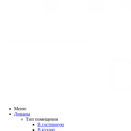
Меню
Диваны
Тип помещения
В гостинную
В кухню