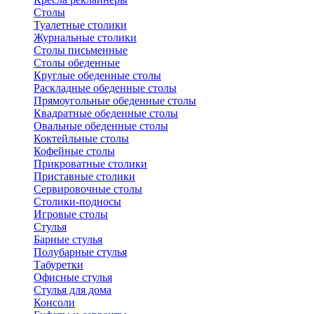
Столы
Туалетные столики
Журнальные столики
Столы письменные
Столы обеденные
Круглые обеденные столы
Раскладные обеденные столы
Прямоугольные обеденные столы
Квадратные обеденные столы
Овальные обеденные столы
Коктейльные столы
Кофейные столы
Прикроватные столики
Приставные столики
Сервировочные столы
Столики-подносы
Игровые столы
Стулья
Барные стулья
Полубарные стулья
Табуретки
Офисные стулья
Стулья для дома
Консоли