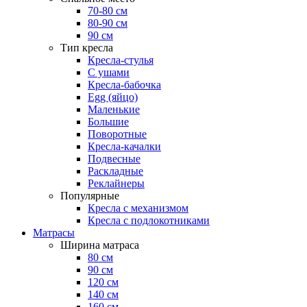
70-80 см
80-90 см
90 см
Тип кресла
Кресла-стулья
С ушами
Кресла-бабочка
Egg (яйцо)
Маленькие
Большие
Поворотные
Кресла-качалки
Подвесные
Раскладные
Реклайнеры
Популярные
Кресла с механизмом
Кресла с подлокотниками
Матрасы
Ширина матраса
80 см
90 см
120 см
140 см
160 см