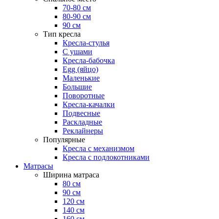
70-80 см
80-90 см
90 см
Тип кресла
Кресла-стулья
С ушами
Кресла-бабочка
Egg (яйцо)
Маленькие
Большие
Поворотные
Кресла-качалки
Подвесные
Раскладные
Реклайнеры
Популярные
Кресла с механизмом
Кресла с подлокотниками
Матрасы
Ширина матраса
80 см
90 см
120 см
140 см
160 см