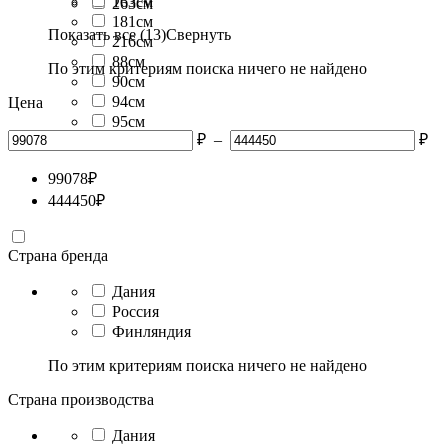
163см
263см
181см
Показать все (13)
Свернуть
216см
88см
По этим критериям поиска ничего не найдено
90см
94см
Цена
95см
₽
–
₽
99078
₽
444450
₽
Страна бренда
Дания
Россия
Финляндия
По этим критериям поиска ничего не найдено
Страна производства
Дания