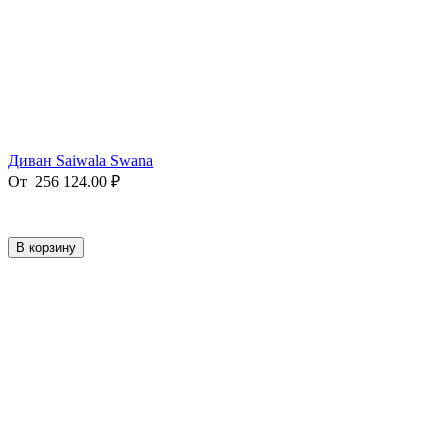
Диван Saiwala Swana
От
256 124.00
₽
В корзину