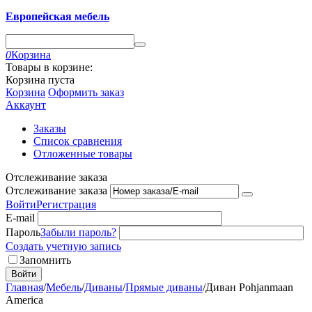
Европейская мебель
0
Корзина
Товары в корзине:
Корзина пуста
Корзина
Оформить заказ
Аккаунт
Заказы
Список сравнения
Отложенные товары
Отслеживание заказа
Отслеживание заказа
Войти
Регистрация
E-mail
Пароль
Забыли пароль?
Создать учетную запись
Запомнить
Войти
Главная
/
Мебель
/
Диваны
/
Прямые диваны
/
Диван Pohjanmaan
America