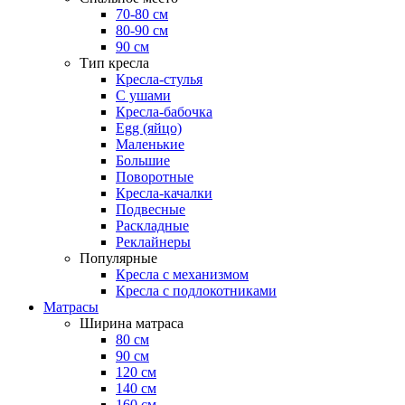
70-80 см
80-90 см
90 см
Тип кресла
Кресла-стулья
С ушами
Кресла-бабочка
Egg (яйцо)
Маленькие
Большие
Поворотные
Кресла-качалки
Подвесные
Раскладные
Реклайнеры
Популярные
Кресла с механизмом
Кресла с подлокотниками
Матрасы
Ширина матраса
80 см
90 см
120 см
140 см
160 см