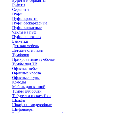
Буфеты и серванты
Буфеты
Серванты
Пуфы
Пуфы-кровати
Пуфы бескаркасные
Пуфы каркасные
Чехлы на пуф
Пуфы на ножках
Банкетки
Детская мебель
Детские стеллажи
Тумбочки
Прикроватные тумбочки
Тумбы под ТВ
Офисная мебель
Офисные кресла
Офисные стулья
Комоды
Мебель для ванной
Тумбы для обуви
Табуретки и скамейки
Шкафы
Шкафы и гардеробные
Шифоньеры