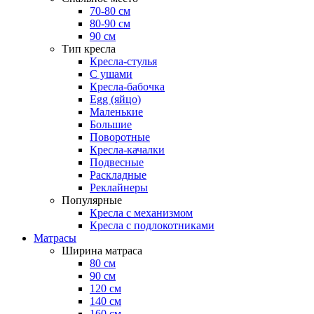
70-80 см
80-90 см
90 см
Тип кресла
Кресла-стулья
С ушами
Кресла-бабочка
Egg (яйцо)
Маленькие
Большие
Поворотные
Кресла-качалки
Подвесные
Раскладные
Реклайнеры
Популярные
Кресла с механизмом
Кресла с подлокотниками
Матрасы
Ширина матраса
80 см
90 см
120 см
140 см
160 см