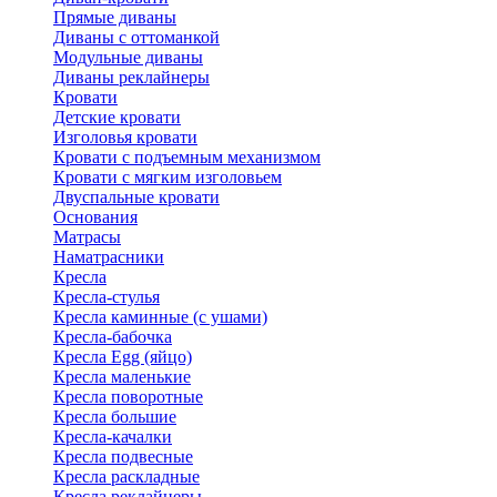
Прямые диваны
Диваны с оттоманкой
Модульные диваны
Диваны реклайнеры
Кровати
Детские кровати
Изголовья кровати
Кровати с подъемным механизмом
Кровати с мягким изголовьем
Двуспальные кровати
Основания
Матрасы
Наматрасники
Кресла
Кресла-стулья
Кресла каминные (с ушами)
Кресла-бабочка
Кресла Egg (яйцо)
Кресла маленькие
Кресла поворотные
Кресла большие
Кресла-качалки
Кресла подвесные
Кресла раскладные
Кресла реклайнеры