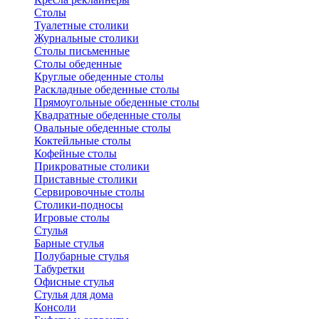
Столы
Туалетные столики
Журнальные столики
Столы письменные
Столы обеденные
Круглые обеденные столы
Раскладные обеденные столы
Прямоугольные обеденные столы
Квадратные обеденные столы
Овальные обеденные столы
Коктейльные столы
Кофейные столы
Прикроватные столики
Приставные столики
Сервировочные столы
Столики-подносы
Игровые столы
Стулья
Барные стулья
Полубарные стулья
Табуретки
Офисные стулья
Стулья для дома
Консоли