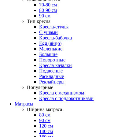
70-80 см
80-90 см
90 см
Тип кресла
Кресла-стулья
С ушами
Кресла-бабочка
Egg (яйцо)
Маленькие
Большие
Поворотные
Кресла-качалки
Подвесные
Раскладные
Реклайнеры
Популярные
Кресла с механизмом
Кресла с подлокотниками
Матрасы
Ширина матраса
80 см
90 см
120 см
140 см
160 см