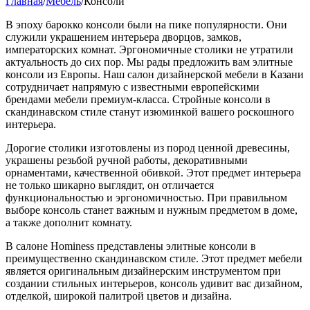
Главная
/
Мебель
/
Консоли
В эпоху барокко консоли были на пике популярности. Они
служили украшением интерьера дворцов, замков,
императорских комнат. Эргономичные столики не утратили
актуальность до сих пор. Мы рады предложить вам элитные
консоли из Европы. Наш салон дизайнерской мебели в Казани
сотрудничает напрямую с известными европейскими
брендами мебели премиум-класса. Стройные консоли в
скандинавском стиле станут изюминкой вашего роскошного
интерьера.
Дорогие столики изготовлены из пород ценной древесины,
украшены резьбой ручной работы, декоративными
орнаментами, качественной обивкой. Этот предмет интерьера
не только шикарно выглядит, он отличается
функциональностью и эргономичностью. При правильном
выборе консоль станет важным и нужным предметом в доме,
а также дополнит комнату.
В салоне Hominess представлены элитные консоли в
преимущественно скандинавском стиле. Этот предмет мебели
является оригинальным дизайнерским инструментом при
создании стильных интерьеров, консоль удивит вас дизайном,
отделкой, широкой палитрой цветов и дизайна.