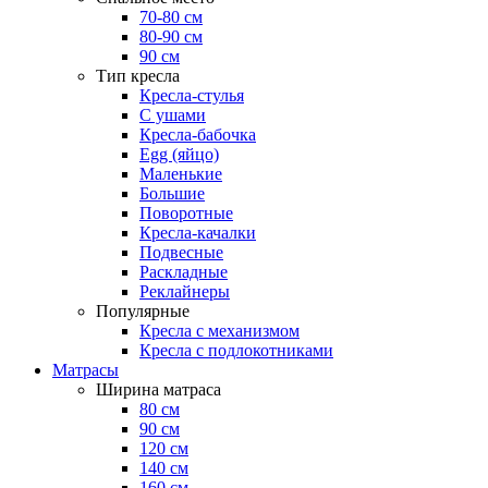
70-80 см
80-90 см
90 см
Тип кресла
Кресла-стулья
С ушами
Кресла-бабочка
Egg (яйцо)
Маленькие
Большие
Поворотные
Кресла-качалки
Подвесные
Раскладные
Реклайнеры
Популярные
Кресла с механизмом
Кресла с подлокотниками
Матрасы
Ширина матраса
80 см
90 см
120 см
140 см
160 см