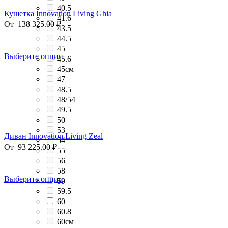
40.5
Кушетка Innovation Living Ghia
41.6
От
138 325.00
₽
43.5
44.5
45
Выберите опции
45.6
45см
47
48.5
48/54
49.5
50
53
Диван Innovation Living Zeal
54
От
93 225.00
₽
55
56
58
Выберите опции
59
59.5
60
60.8
60см