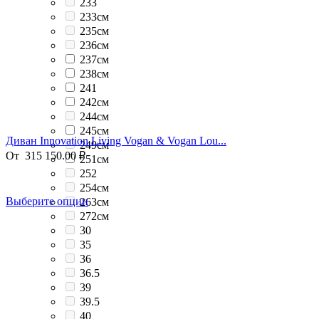
233
233см
235см
236см
237см
238см
241
242см
244см
245см
Диван Innovation Living Vogan & Vogan Lou...
249см
От
315 150.00
₽
251см
252
254см
Выберите опции
263см
272см
30
35
36
36.5
39
39.5
40