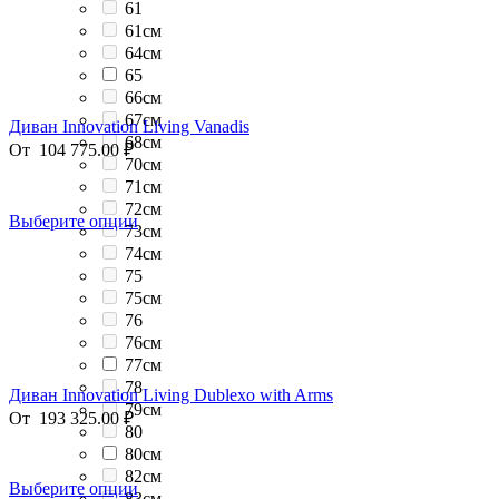
61
61см
64см
65
66см
67см
Диван Innovation Living Vanadis
68см
От
104 775.00
₽
70см
71см
72см
Выберите опции
73см
74см
75
75см
76
76см
77см
78
Диван Innovation Living Dublexo with Arms
79см
От
193 325.00
₽
80
80см
82см
Выберите опции
83см