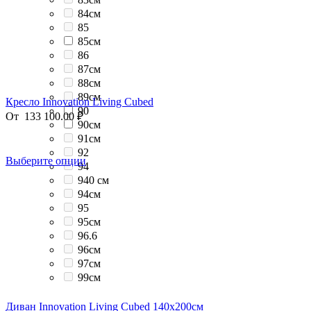
84см
85
85см
86
87см
88см
89см
Кресло Innovation Living Cubed
90
От
133 100.00
₽
90см
91см
92
Выберите опции
94
940 см
94см
95
95см
96.6
96см
97см
99см
Диван Innovation Living Cubed 140x200см