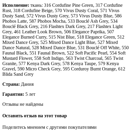
Исполнение:
ткань: 316 Cordufine Pine Green, 317 Cordufine
Rust, 318 Cordufine Beige, 570 Vivus Dusty Coral, 571 Vivus
Dusty Sand, 572 Vivus Dusty Grey, 573 Vivus Dusty Blue, 586
Phobos Latte, 587 Phobos Mocha, 533 Bouclé Ash Grey, 534
Bouclé Black Grey, 216 Flashtex Dark Grey, 217 Flashtex Light
Grey, 461 Leather Look Brown, 506 Elegance Paprika, 507
Elegance Burned Curry, 515 Nist Blue, 518 Elegance Green, 512
Mixed Dance Grey, 525 Mixed Dance Light Blue, 527 Mixed
Dance Natural, 528 Mixed Dance Blue, 531 Bouclé Off White, 550
Faunal Black, 551 Faunal Brown, 522 Soft Pacific Pearl, 554 Soft
Mustard Flower, 558 Soft Indigo, 563 Twist Charcoal, 565 Twist
Granite, 577 Kenya Dark Grey, 578 Kenya Taupe, 579 Kenya
Gravel, 590 Micro Check Grey, 595 Corduroy Burnt Orange, 612
Blida Sand Grey
Страна:
Дания
Гарантия:
5 лет
Отзывы не найдены
Оставить отзыв на этот товар
Поделитесь мнением с другими покупателями