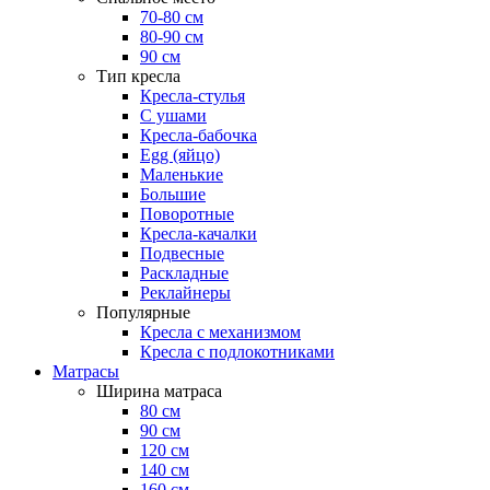
70-80 см
80-90 см
90 см
Тип кресла
Кресла-стулья
С ушами
Кресла-бабочка
Egg (яйцо)
Маленькие
Большие
Поворотные
Кресла-качалки
Подвесные
Раскладные
Реклайнеры
Популярные
Кресла с механизмом
Кресла с подлокотниками
Матрасы
Ширина матраса
80 см
90 см
120 см
140 см
160 см