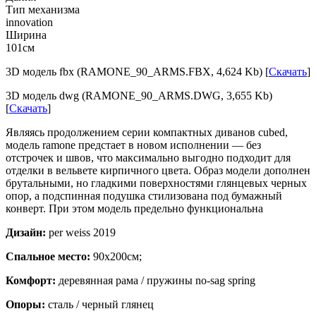
Тип механизма
innovation
Ширина
101см
3D модель fbx (RAMONE_90_ARMS.FBX, 4,624 Kb) [
Скачать
]
3D модель dwg (RAMONE_90_ARMS.DWG, 3,655 Kb)
[
Скачать
]
Являясь продолжением серии компактных диванов cubed,
модель ramone предстает в новом исполнении — без
отстрочек и швов, что максимально выгодно подходит для
отделки в вельвете кирпичного цвета. Образ модели дополнен
брутальными, но гладкими поверхностями глянцевых черных
опор, а подспинная подушка стилизована под бумажный
конверт. При этом модель предельно функциональна
Дизайн:
per weiss 2019
Спальное место:
90х200см;
Комфорт:
деревянная рама / пружины no-sag spring
Опоры:
сталь / черный глянец