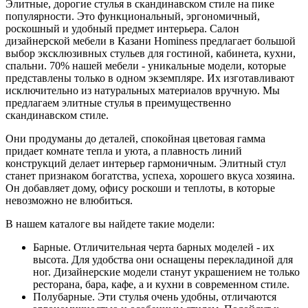
Элитные, дорогие стулья в скандинавском стиле на пике
популярности. Это функциональный, эргономичный,
роскошный и удобный предмет интерьера. Салон
дизайнерской мебели в Казани Hominess предлагает большой
выбор эксклюзивных стульев для гостиной, кабинета, кухни,
спальни. 70% нашей мебели - уникальные модели, которые
представлены только в одном экземпляре. Их изготавливают
исключительно из натуральных материалов вручную. Мы
предлагаем элитные стулья в преимущественно
скандинавском стиле.
Они продуманы до деталей, спокойная цветовая гамма
придает комнате тепла и уюта, а плавность линий
конструкций делает интерьер гармоничным. Элитный стул
станет признаком богатства, успеха, хорошего вкуса хозяина.
Он добавляет дому, офису роскоши и теплоты, в которые
невозможно не влюбиться.
В нашем каталоге вы найдете такие модели:
Барные. Отличительная черта барных моделей - их
высота. Для удобства они оснащены перекладиной для
ног. Дизайнерские модели станут украшением не только
ресторана, бара, кафе, а и кухни в современном стиле.
Полубарные. Эти стулья очень удобны, отличаются