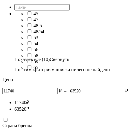
45
47
48.5
48/54
53
54
56
58
Показать все (10)
Свернуть
59
65
По этим критериям поиска ничего не найдено
Цена
₽
–
₽
11740
₽
63520
₽
Страна бренда