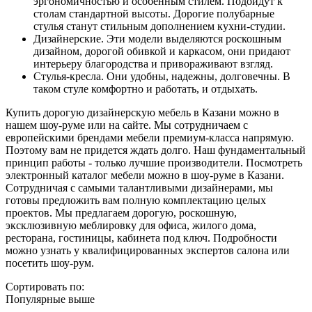
эргономичностью и особенным стилем. Подойдут к
столам стандартной высоты. Дорогие полубарные
стулья станут стильным дополнением кухни-студии.
Дизайнерские. Эти модели выделяются роскошным
дизайном, дорогой обивкой и каркасом, они придают
интерьеру благородства и привораживают взгляд.
Стулья-кресла. Они удобны, надежны, долговечны. В
таком стуле комфортно и работать, и отдыхать.
Купить дорогую дизайнерскую мебель в Казани можно в
нашем шоу-руме или на сайте. Мы сотрудничаем с
европейскими брендами мебели премиум-класса напрямую.
Поэтому вам не придется ждать долго. Наш фундаментальный
принцип работы - только лучшие производители. Посмотреть
электронный каталог мебели можно в шоу-руме в Казани.
Сотрудничая с самыми талантливыми дизайнерами, мы
готовы предложить вам полную комплектацию целых
проектов. Мы предлагаем дорогую, роскошную,
эксклюзивную меблировку для офиса, жилого дома,
ресторана, гостиницы, кабинета под ключ. Подробности
можно узнать у квалифицированных экспертов салона или
посетить шоу-рум.
Сортировать по:
Популярные выше