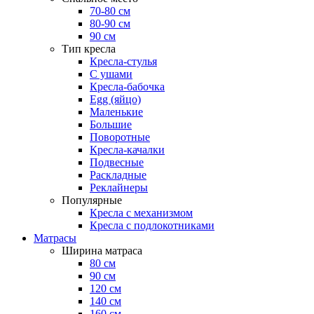
70-80 см
80-90 см
90 см
Тип кресла
Кресла-стулья
С ушами
Кресла-бабочка
Egg (яйцо)
Маленькие
Большие
Поворотные
Кресла-качалки
Подвесные
Раскладные
Реклайнеры
Популярные
Кресла с механизмом
Кресла с подлокотниками
Матрасы
Ширина матраса
80 см
90 см
120 см
140 см
160 см