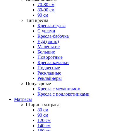
70-80 см
80-90 см
90 см
Тип кресла
Кресла-стулья
С ушами
Кресла-бабочка
Egg (яйцо)
Маленькие
Большие
Поворотные
Кресла-качалки
Подвесные
Раскладные
Реклайнеры
Популярные
Кресла с механизмом
Кресла с подлокотниками
Матрасы
Ширина матраса
80 см
90 см
120 см
140 см
160 см