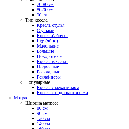
70-80 см
80-90 см
90 см
Тип кресла
Кресла-стулья
С ушами
Кресла-бабочка
Egg (яйцо)
Маленькие
Большие
Поворотные
Кресла-качалки
Подвесные
Раскладные
Реклайнеры
Популярные
Кресла с механизмом
Кресла с подлокотниками
Матрасы
Ширина матраса
80 см
90 см
120 см
140 см
160 см