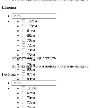
Ширина
142см
178см
61см
68см
70см
72см
73см
75см
Показать все (14)
Свернуть
77см
79см
По этим критериям поиска ничего не найдено
80см
87см
Глубина
89см
90см
115см
62см
70см
72см
74см