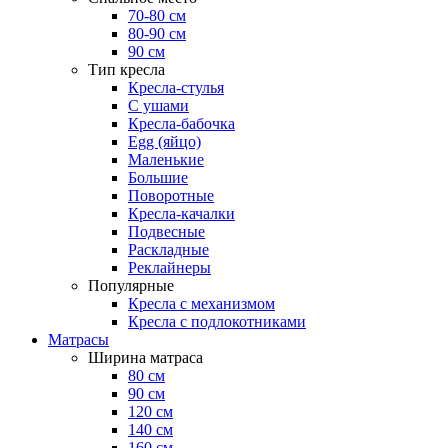
70-80 см
80-90 см
90 см
Тип кресла
Кресла-стулья
С ушами
Кресла-бабочка
Egg (яйцо)
Маленькие
Большие
Поворотные
Кресла-качалки
Подвесные
Раскладные
Реклайнеры
Популярные
Кресла с механизмом
Кресла с подлокотниками
Матрасы
Ширина матраса
80 см
90 см
120 см
140 см
160 см