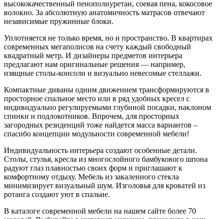
высококачественный пенополиуретан, соевая пена, кокосовое
волокно. За абсолютную анатомичность матрасов отвечают
независимые пружинные блоки.
Уплотняется не только время, но и пространство. В квартирах
современных мегаполисов на счету каждый свободный
квадратный метр. И дизайнеры предметов интерьера
предлагают нам оригинальные решения — например,
изящные столы-консоли и визуально невесомые стеллажи.
Компактные диваны одним движением трансформируются в
просторное спальное место или в ряд удобных кресел c
индивидуально регулируемыми глубиной посадки, наклоном
спинки и подлокотников. Впрочем, для просторных
загородных резиденций тоже найдется масса вариантов –
спасибо концепции модульности современной мебели!
Индивидуальность интерьера создают особенные детали.
Столы, стулья, кресла из многослойного бамбукового шпона
радуют глаз плавностью своих форм и приглашают к
комфортному отдыху. Мебель из закаленного стекла
минимизирует визуальный шум. Изголовья для кроватей из
ротанга создают уют в спальне.
В каталоге современной мебели на нашем сайте более 70