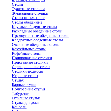
Столы
Туалетные столики
Журнальные столики
Столы письменные
Столы обеденные
Круглые обеденные столы
Раскладные обеденные столы
Прямоугольные обеденные столы
Квадратные обеденные столы
Овальные обеденные столы
Коктейльные столы
Кофейные столы
Прикроватные столики
Приставные столики
Сервировочные столы
Столики-подносы
Игровые столы
Стулья
Барные стулья
Полубарные стулья
Табуретки
Офисные стулья
Стулья для дома
Консоли