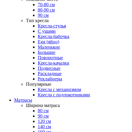
70-80 см
80-90 см
90 см
Тип кресла
Кресла-стулья
С ушами
Кресла-бабочка
Egg (яйцо)
Маленькие
Большие
Поворотные
Кресла-качалки
Подвесные
Раскладные
Реклайнеры
Популярные
Кресла с механизмом
Кресла с подлокотниками
Матрасы
Ширина матраса
80 см
90 см
120 см
140 см
160 см