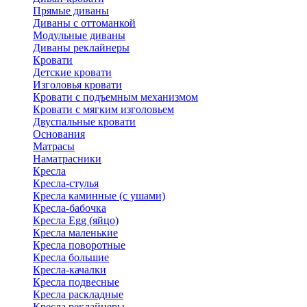
Прямые диваны
Диваны с оттоманкой
Модульные диваны
Диваны реклайнеры
Кровати
Детские кровати
Изголовья кровати
Кровати с подъемным механизмом
Кровати с мягким изголовьем
Двуспальные кровати
Основания
Матрасы
Наматрасники
Кресла
Кресла-стулья
Кресла каминные (с ушами)
Кресла-бабочка
Кресла Egg (яйцо)
Кресла маленькие
Кресла поворотные
Кресла большие
Кресла-качалки
Кресла подвесные
Кресла раскладные
Кресла реклайнеры