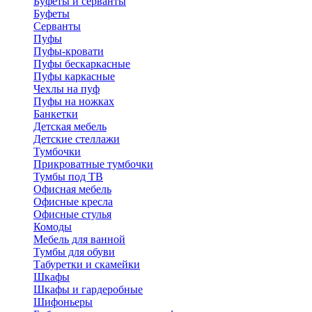
Буфеты и серванты
Буфеты
Серванты
Пуфы
Пуфы-кровати
Пуфы бескаркасные
Пуфы каркасные
Чехлы на пуф
Пуфы на ножках
Банкетки
Детская мебель
Детские стеллажи
Тумбочки
Прикроватные тумбочки
Тумбы под ТВ
Офисная мебель
Офисные кресла
Офисные стулья
Комоды
Мебель для ванной
Тумбы для обуви
Табуретки и скамейки
Шкафы
Шкафы и гардеробные
Шифоньеры