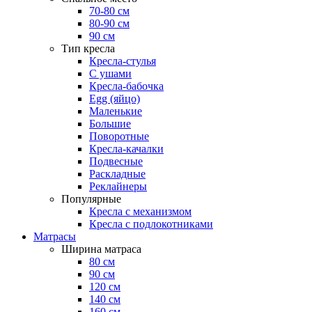
70-80 см
80-90 см
90 см
Тип кресла
Кресла-стулья
С ушами
Кресла-бабочка
Egg (яйцо)
Маленькие
Большие
Поворотные
Кресла-качалки
Подвесные
Раскладные
Реклайнеры
Популярные
Кресла с механизмом
Кресла с подлокотниками
Матрасы
Ширина матраса
80 см
90 см
120 см
140 см
160 см