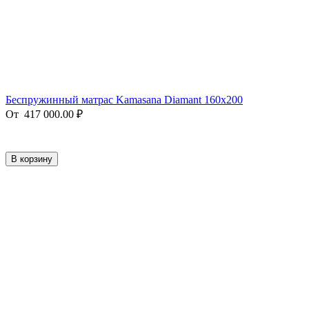
Беспружинный матрас Kamasana Diamant 160x200
От
417 000.00
₽
В корзину