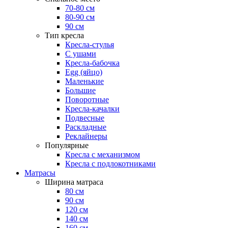
70-80 см
80-90 см
90 см
Тип кресла
Кресла-стулья
С ушами
Кресла-бабочка
Egg (яйцо)
Маленькие
Большие
Поворотные
Кресла-качалки
Подвесные
Раскладные
Реклайнеры
Популярные
Кресла с механизмом
Кресла с подлокотниками
Матрасы
Ширина матраса
80 см
90 см
120 см
140 см
160 см