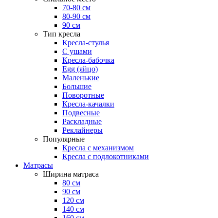
70-80 см
80-90 см
90 см
Тип кресла
Кресла-стулья
С ушами
Кресла-бабочка
Egg (яйцо)
Маленькие
Большие
Поворотные
Кресла-качалки
Подвесные
Раскладные
Реклайнеры
Популярные
Кресла с механизмом
Кресла с подлокотниками
Матрасы
Ширина матраса
80 см
90 см
120 см
140 см
160 см