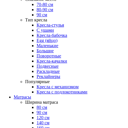
70-80 см
80-90 см
90 см
Тип кресла
Кресла-стулья
С ушами
Кресла-бабочка
Egg (яйцо)
Маленькие
Большие
Поворотные
Кресла-качалки
Подвесные
Раскладные
Реклайнеры
Популярные
Кресла с механизмом
Кресла с подлокотниками
Матрасы
Ширина матраса
80 см
90 см
120 см
140 см
160 см