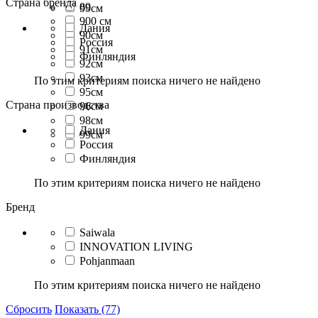
Страна бренда
89
99см
900 см
Дания
90см
Россия
91см
Финляндия
92см
93см
По этим критериям поиска ничего не найдено
95см
Страна производства
96см
98см
Дания
99см
Россия
Финляндия
По этим критериям поиска ничего не найдено
Бренд
Saiwala
INNOVATION LIVING
Pohjanmaan
По этим критериям поиска ничего не найдено
Сбросить
Показать (77)