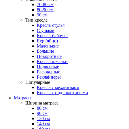
70-80 см
80-90 см
90 см
Тип кресла
Кресла-стулья
С ушами
Кресла-бабочка
Egg (яйцо)
Маленькие
Большие
Поворотные
Кресла-качалки
Подвесные
Раскладные
Реклайнеры
Популярные
Кресла с механизмом
Кресла с подлокотниками
Матрасы
Ширина матраса
80 см
90 см
120 см
140 см
160 см