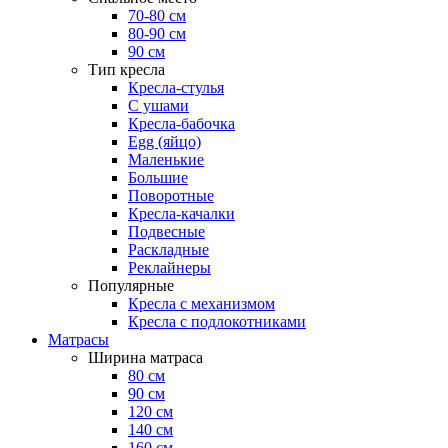
70-80 см
80-90 см
90 см
Тип кресла
Кресла-стулья
С ушами
Кресла-бабочка
Egg (яйцо)
Маленькие
Большие
Поворотные
Кресла-качалки
Подвесные
Раскладные
Реклайнеры
Популярные
Кресла с механизмом
Кресла с подлокотниками
Матрасы
Ширина матраса
80 см
90 см
120 см
140 см
160 см