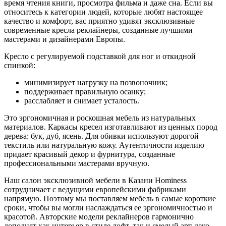
время чтения книги, просмотра фильма и даже сна. Если вы
относитесь к категории людей, которые любят настоящее
качество и комфорт, вас приятно удивят эксклюзивные
современные кресла реклайнеры, созданные лучшими
мастерами и дизайнерами Европы.
Кресло с регулируемой подставкой для ног и откидной
спинкой:
минимизирует нагрузку на позвоночник;
поддерживает правильную осанку;
расслабляет и снимает усталость.
Это эргономичная и роскошная мебель из натуральных
материалов. Каркасы кресел изготавливают из ценных пород
дерева: бук, дуб, ясень. Для обивки используют дорогой
текстиль или натуральную кожу. Аутентичности изделию
придает красивый декор и фурнитура, созданные
профессиональными мастерами вручную.
Наш салон эксклюзивной мебели в Казани Hominess
сотрудничает с ведущими европейскими фабриками
напрямую. Поэтому мы поставляем мебель в самые короткие
сроки, чтобы вы могли наслаждаться ее эргономичностью и
красотой. Авторские модели реклайнеров гармонично
дополнят как интерьер в стиле лофт, так и смелый арт-деко.