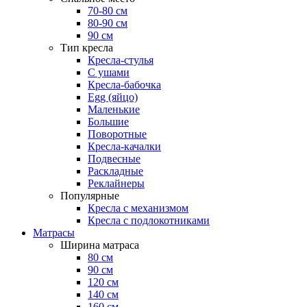
70-80 см
80-90 см
90 см
Тип кресла
Кресла-стулья
С ушами
Кресла-бабочка
Egg (яйцо)
Маленькие
Большие
Поворотные
Кресла-качалки
Подвесные
Раскладные
Реклайнеры
Популярные
Кресла с механизмом
Кресла с подлокотниками
Матрасы
Ширина матраса
80 см
90 см
120 см
140 см
160 см