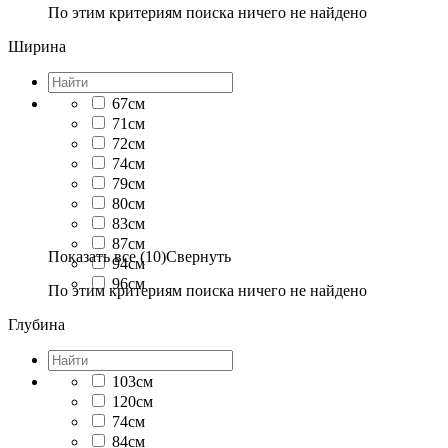
По этим критериям поиска ничего не найдено
Ширина
67см
71см
72см
74см
79см
80см
83см
87см
Показать все (10)
Свернуть
94см
96см
По этим критериям поиска ничего не найдено
Глубина
103см
120см
74см
84см