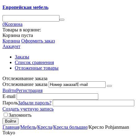
Европейская мебель
0
Корзина
Товары в корзине:
Корзина пуста
Корзина
Оформить заказ
Аккаунт
Заказы
Список сравнения
Отложенные товары
Отслеживание заказа
Отслеживание заказа
Войти
Регистрация
E-mail
Пароль
Забыли пароль?
Создать учетную запись
Запомнить
Войти
Главная
/
Мебель
/
Кресла
/
Кресла большие
/
Кресло Pohjanmaan
Tokyo