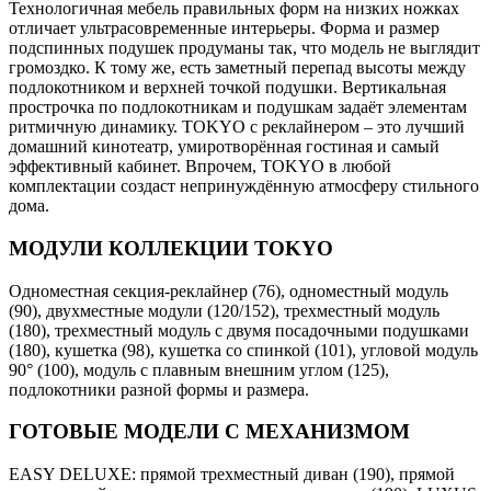
Технологичная мебель правильных форм на низких ножках
отличает ультрасовременные интерьеры. Форма и размер
подспинных подушек продуманы так, что модель не выглядит
громоздко. К тому же, есть заметный перепад высоты между
подлокотником и верхней точкой подушки. Вертикальная
прострочка по подлокотникам и подушкам задаёт элементам
ритмичную динамику. TOKYO с реклайнером – это лучший
домашний кинотеатр, умиротворённая гостиная и самый
эффективный кабинет. Впрочем, TOKYO в любой
комплектации создаст непринуждённую атмосферу стильного
дома.
МОДУЛИ КОЛЛЕКЦИИ TOKYO
Одноместная секция-реклайнер (76), одноместный модуль
(90), двухместные модули (120/152), трехместный модуль
(180), трехместный модуль с двумя посадочными подушками
(180), кушетка (98), кушетка со спинкой (101), угловой модуль
90° (100), модуль с плавным внешним углом (125),
подлокотники разной формы и размера.
ГОТОВЫЕ МОДЕЛИ С МЕХАНИЗМОМ
EASY DELUXE: прямой трехместный диван (190), прямой