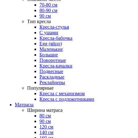
70-80 см
80-90 см
90 см
Тип кресла
Кресла-стулья
С ушами
Кресла-бабочка
Egg (яйцо)
Маленькие
Большие
Поворотные
Кресла-качалки
Подвесные
Раскладные
Реклайнеры
Популярные
Кресла с механизмом
Кресла с подлокотниками
Матрасы
Ширина матраса
80 см
90 см
120 см
140 см
160 см