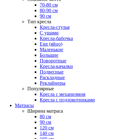
70-80 см
80-90 см
90 см
Тип кресла
Кресла-стулья
С ушами
Кресла-бабочка
Egg (яйцо)
Маленькие
Большие
Поворотные
Кресла-качалки
Подвесные
Раскладные
Реклайнеры
Популярные
Кресла с механизмом
Кресла с подлокотниками
Матрасы
Ширина матраса
80 см
90 см
120 см
140 см
160 см