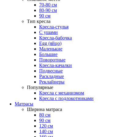
70-80 см
80-90 см
90 см
Тип кресла
Кресла-стулья
С ушами
Кресла-бабочка
Egg (яйцо)
Маленькие
Большие
Поворотные
Кресла-качалки
Подвесные
Раскладные
Реклайнеры
Популярные
Кресла с механизмом
Кресла с подлокотниками
Матрасы
Ширина матраса
80 см
90 см
120 см
140 см
160 см