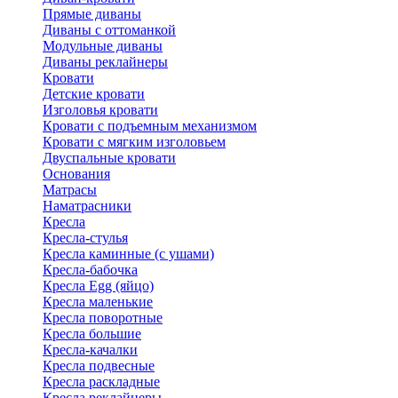
Прямые диваны
Диваны с оттоманкой
Модульные диваны
Диваны реклайнеры
Кровати
Детские кровати
Изголовья кровати
Кровати с подъемным механизмом
Кровати с мягким изголовьем
Двуспальные кровати
Основания
Матрасы
Наматрасники
Кресла
Кресла-стулья
Кресла каминные (с ушами)
Кресла-бабочка
Кресла Egg (яйцо)
Кресла маленькие
Кресла поворотные
Кресла большие
Кресла-качалки
Кресла подвесные
Кресла раскладные
Кресла реклайнеры