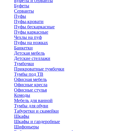
Буфеты и серванты
Буфеты
Серванты
Пуфы
Пуфы-кровати
Пуфы бескаркасные
Пуфы каркасные
Чехлы на пуф
Пуфы на ножках
Банкетки
Детская мебель
Детские стеллажи
Тумбочки
Прикроватные тумбочки
Тумбы под ТВ
Офисная мебель
Офисные кресла
Офисные стулья
Комоды
Мебель для ванной
Тумбы для обуви
Табуретки и скамейки
Шкафы
Шкафы и гардеробные
Шифоньеры