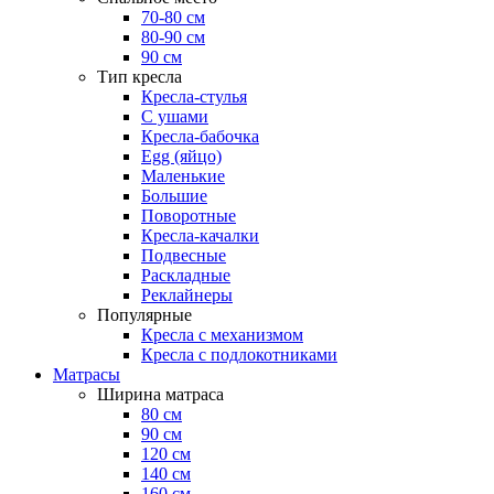
70-80 см
80-90 см
90 см
Тип кресла
Кресла-стулья
С ушами
Кресла-бабочка
Egg (яйцо)
Маленькие
Большие
Поворотные
Кресла-качалки
Подвесные
Раскладные
Реклайнеры
Популярные
Кресла с механизмом
Кресла с подлокотниками
Матрасы
Ширина матраса
80 см
90 см
120 см
140 см
160 см