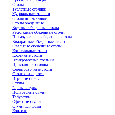
Столы
Туалетные столики
Журнальные столики
Столы письменные
Столы обеденные
Круглые обеденные столы
Раскладные обеденные столы
Прямоугольные обеденные столы
Квадратные обеденные столы
Овальные обеденные столы
Коктейльные столы
Кофейные столы
Прикроватные столики
Приставные столики
Сервировочные столы
Столики-подносы
Игровые столы
Стулья
Барные стулья
Полубарные стулья
Табуретки
Офисные стулья
Стулья для дома
Консоли