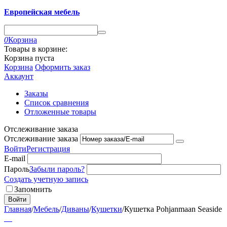
Европейская мебель
0
Корзина
Товары в корзине:
Корзина пуста
Корзина
Оформить заказ
Аккаунт
Заказы
Список сравнения
Отложенные товары
Отслеживание заказа
Отслеживание заказа
Войти
Регистрация
E-mail
Пароль
Забыли пароль?
Создать учетную запись
Запомнить
Войти
Главная
/
Мебель
/
Диваны
/
Кушетки
/
Кушетка Pohjanmaan Seaside