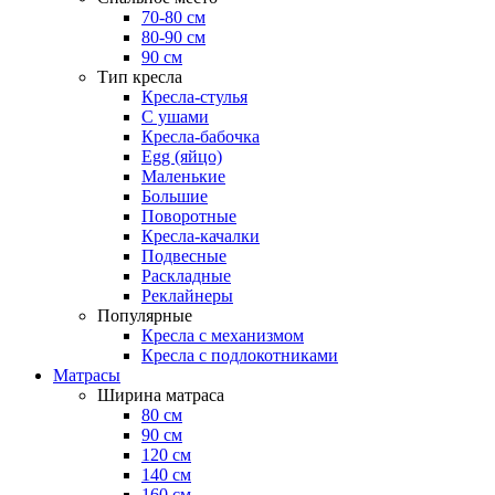
70-80 см
80-90 см
90 см
Тип кресла
Кресла-стулья
С ушами
Кресла-бабочка
Egg (яйцо)
Маленькие
Большие
Поворотные
Кресла-качалки
Подвесные
Раскладные
Реклайнеры
Популярные
Кресла с механизмом
Кресла с подлокотниками
Матрасы
Ширина матраса
80 см
90 см
120 см
140 см
160 см