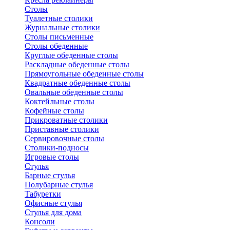
Столы
Туалетные столики
Журнальные столики
Столы письменные
Столы обеденные
Круглые обеденные столы
Раскладные обеденные столы
Прямоугольные обеденные столы
Квадратные обеденные столы
Овальные обеденные столы
Коктейльные столы
Кофейные столы
Прикроватные столики
Приставные столики
Сервировочные столы
Столики-подносы
Игровые столы
Стулья
Барные стулья
Полубарные стулья
Табуретки
Офисные стулья
Стулья для дома
Консоли