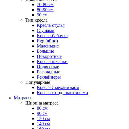
70-80 см
80-90 см
90 см
Тип кресла
Кресла-стулья
С ушами
Кресла-бабочка
Egg (яйцо)
Маленькие
Большие
Поворотные
Кресла-качалки
Подвесные
Раскладные
Реклайнеры
Популярные
Кресла с механизмом
Кресла с подлокотниками
Матрасы
Ширина матраса
80 см
90 см
120 см
140 см
160 см