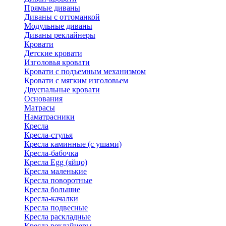
Прямые диваны
Диваны с оттоманкой
Модульные диваны
Диваны реклайнеры
Кровати
Детские кровати
Изголовья кровати
Кровати с подъемным механизмом
Кровати с мягким изголовьем
Двуспальные кровати
Основания
Матрасы
Наматрасники
Кресла
Кресла-стулья
Кресла каминные (с ушами)
Кресла-бабочка
Кресла Egg (яйцо)
Кресла маленькие
Кресла поворотные
Кресла большие
Кресла-качалки
Кресла подвесные
Кресла раскладные
Кресла реклайнеры