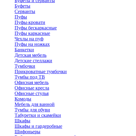
Буфеты и серванты
Буфеты
Серванты
Пуфы
Пуфы-кровати
Пуфы бескаркасные
Пуфы каркасные
Чехлы на пуф
Пуфы на ножках
Банкетки
Детская мебель
Детские стеллажи
Тумбочки
Прикроватные тумбочки
Тумбы под ТВ
Офисная мебель
Офисные кресла
Офисные стулья
Комоды
Мебель для ванной
Тумбы для обуви
Табуретки и скамейки
Шкафы
Шкафы и гардеробные
Шифоньеры