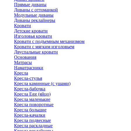
Прямые диваны
Диваны с оттоманкой
Модульные диваны
Диваны реклайнеры
Кровати
Детские кровати
Изголовья кровати
Кровати с подъемным механизмом
Кровати с мягким изголовьем
Двуспальные кровати
Основания
Матрасы
Наматрасники
Кресла
Кресла-стулья
Кресла каминные (с ушами)
Кресла-бабочка
Кресла Egg (яйцо)
Кресла маленькие
Кресла поворотные
Кресла большие
Кресла-качалки
Кресла подвесные
Кресла раскладные
Кресла реклайнеры