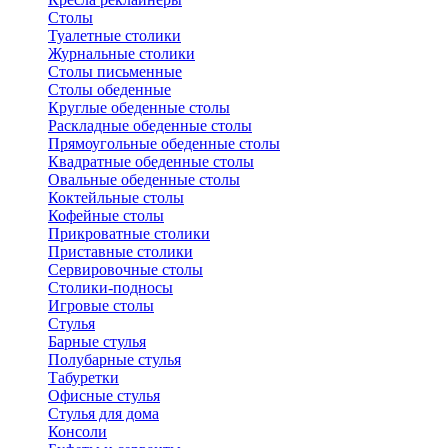
Столы
Туалетные столики
Журнальные столики
Столы письменные
Столы обеденные
Круглые обеденные столы
Раскладные обеденные столы
Прямоугольные обеденные столы
Квадратные обеденные столы
Овальные обеденные столы
Коктейльные столы
Кофейные столы
Прикроватные столики
Приставные столики
Сервировочные столы
Столики-подносы
Игровые столы
Стулья
Барные стулья
Полубарные стулья
Табуретки
Офисные стулья
Стулья для дома
Консоли