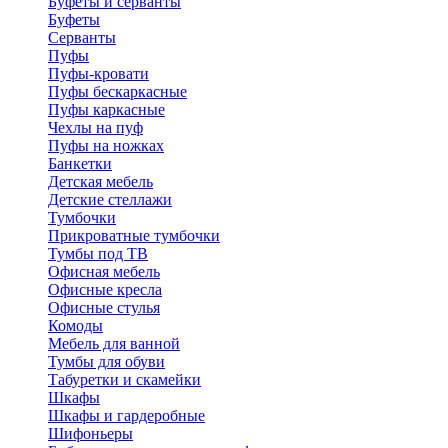
Буфеты и серванты
Буфеты
Серванты
Пуфы
Пуфы-кровати
Пуфы бескаркасные
Пуфы каркасные
Чехлы на пуф
Пуфы на ножках
Банкетки
Детская мебель
Детские стеллажи
Тумбочки
Прикроватные тумбочки
Тумбы под ТВ
Офисная мебель
Офисные кресла
Офисные стулья
Комоды
Мебель для ванной
Тумбы для обуви
Табуретки и скамейки
Шкафы
Шкафы и гардеробные
Шифоньеры