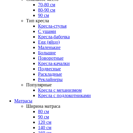
70-80 см
80-90 см
90 см
Тип кресла
Кресла-стулья
С ушами
Кресла-бабочка
Egg (яйцо)
Маленькие
Большие
Поворотные
Кресла-качалки
Подвесные
Раскладные
Реклайнеры
Популярные
Кресла с механизмом
Кресла с подлокотниками
Матрасы
Ширина матраса
80 см
90 см
120 см
140 см
160 см