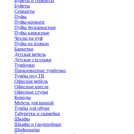
Буфеты и серванты
Буфеты
Серванты
Пуфы
Пуфы-кровати
Пуфы бескаркасные
Пуфы каркасные
Чехлы на пуф
Пуфы на ножках
Банкетки
Детская мебель
Детские стеллажи
Тумбочки
Прикроватные тумбочки
Тумбы под ТВ
Офисная мебель
Офисные кресла
Офисные стулья
Комоды
Мебель для ванной
Тумбы для обуви
Табуретки и скамейки
Шкафы
Шкафы и гардеробные
Шифоньеры