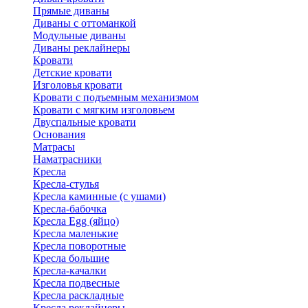
Прямые диваны
Диваны с оттоманкой
Модульные диваны
Диваны реклайнеры
Кровати
Детские кровати
Изголовья кровати
Кровати с подъемным механизмом
Кровати с мягким изголовьем
Двуспальные кровати
Основания
Матрасы
Наматрасники
Кресла
Кресла-стулья
Кресла каминные (с ушами)
Кресла-бабочка
Кресла Egg (яйцо)
Кресла маленькие
Кресла поворотные
Кресла большие
Кресла-качалки
Кресла подвесные
Кресла раскладные
Кресла реклайнеры