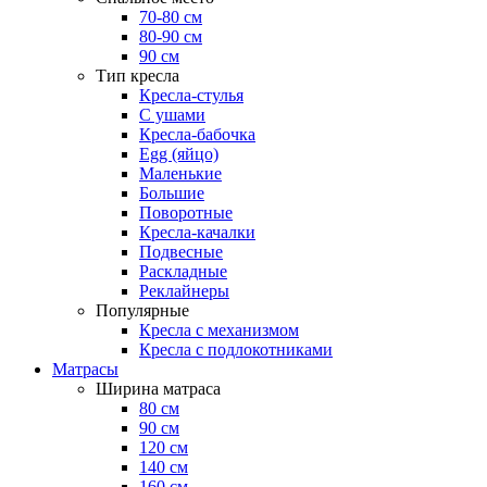
70-80 см
80-90 см
90 см
Тип кресла
Кресла-стулья
С ушами
Кресла-бабочка
Egg (яйцо)
Маленькие
Большие
Поворотные
Кресла-качалки
Подвесные
Раскладные
Реклайнеры
Популярные
Кресла с механизмом
Кресла с подлокотниками
Матрасы
Ширина матраса
80 см
90 см
120 см
140 см
160 см