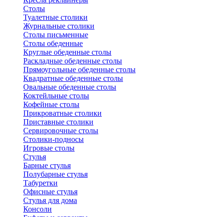
Столы
Туалетные столики
Журнальные столики
Столы письменные
Столы обеденные
Круглые обеденные столы
Раскладные обеденные столы
Прямоугольные обеденные столы
Квадратные обеденные столы
Овальные обеденные столы
Коктейльные столы
Кофейные столы
Прикроватные столики
Приставные столики
Сервировочные столы
Столики-подносы
Игровые столы
Стулья
Барные стулья
Полубарные стулья
Табуретки
Офисные стулья
Стулья для дома
Консоли