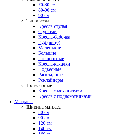
70-80 см
80-90 см
90 см
Тип кресла
Кресла-стулья
С ушами
Кресла-бабочка
Egg (яйцо)
Маленькие
Большие
Поворотные
Кресла-качалки
Подвесные
Раскладные
Реклайнеры
Популярные
Кресла с механизмом
Кресла с подлокотниками
Матрасы
Ширина матраса
80 см
90 см
120 см
140 см
160 см