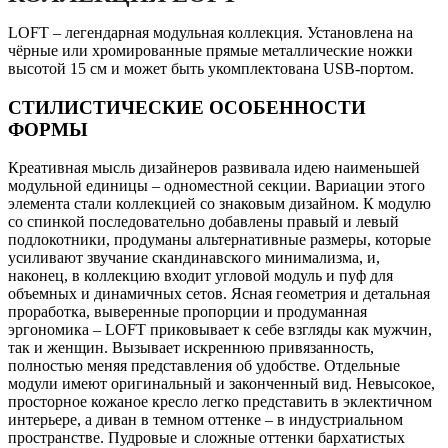
LOFT – легендарная модульная коллекция. Установлена на
чёрные или хромированные прямые металлические ножки
высотой 15 см и может быть укомплектована USB-портом.
СТИЛИСТИЧЕСКИЕ ОСОБЕННОСТИ
ФОРМЫ
Креативная мысль дизайнеров развивала идею наименьшей
модульной единицы – одноместной секции. Вариации этого
элемента стали коллекцией со знаковым дизайном. К модулю
со спинкой последовательно добавлены правый и левый
подлокотники, продуманы альтернативные размеры, которые
усиливают звучание скандинавского минимализма, и,
наконец, в коллекцию входит угловой модуль и пуф для
объемных и динамичных сетов. Ясная геометрия и детальная
проработка, выверенные пропорции и продуманная
эргономика – LOFT приковывает к себе взгляды как мужчин,
так и женщин. Вызывает искреннюю привязанность,
полностью меняя представления об удобстве. Отдельные
модули имеют оригинальный и законченный вид. Невысокое,
просторное кожаное кресло легко представить в эклектичном
интерьере, а диван в темном оттенке – в индустриальном
пространстве. Пудровые и сложные оттенки бархатистых