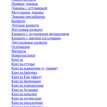
Прямые диваны
Диваны с оттоманкой
Модульные диваны
Диваны реклайнеры
Кровати
Детские кровати
Изголовья кровати
Кровати с подъемным механизмом
Кровати с мягким изголовьем
Двуспальные кровати
Основания
Матрасы
Наматрасники
Кресла
Кресла-стулья
Кресла каминные (с ушами)
Кресла-бабочка
Кресла Egg (яйцо)
Кресла маленькие
Кресла поворотные
Кресла большие
Кресла-качалки
Кресла подвесные
Кресла раскладные
Кресла реклайнеры