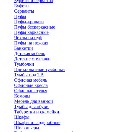
Буфеты и серванты
Буфеты
Серванты
Пуфы
Пуфы-кровати
Пуфы бескаркасные
Пуфы каркасные
Чехлы на пуф
Пуфы на ножках
Банкетки
Детская мебель
Детские стеллажи
Тумбочки
Прикроватные тумбочки
Тумбы под ТВ
Офисная мебель
Офисные кресла
Офисные стулья
Комоды
Мебель для ванной
Тумбы для обуви
Табуретки и скамейки
Шкафы
Шкафы и гардеробные
Шифоньеры