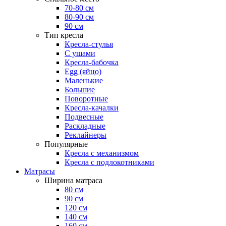
70-80 см
80-90 см
90 см
Тип кресла
Кресла-стулья
С ушами
Кресла-бабочка
Egg (яйцо)
Маленькие
Большие
Поворотные
Кресла-качалки
Подвесные
Раскладные
Реклайнеры
Популярные
Кресла с механизмом
Кресла с подлокотниками
Матрасы
Ширина матраса
80 см
90 см
120 см
140 см
160 см