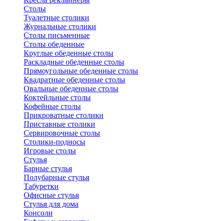
Столы
Туалетные столики
Журнальные столики
Столы письменные
Столы обеденные
Круглые обеденные столы
Раскладные обеденные столы
Прямоугольные обеденные столы
Квадратные обеденные столы
Овальные обеденные столы
Коктейльные столы
Кофейные столы
Прикроватные столики
Приставные столики
Сервировочные столы
Столики-подносы
Игровые столы
Стулья
Барные стулья
Полубарные стулья
Табуретки
Офисные стулья
Стулья для дома
Консоли