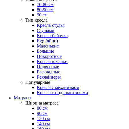
70-80 см
80-90 см
90 см
Тип кресла
Кресла-стулья
С ушами
Кресла-бабочка
Egg (яйцо)
Маленькие
Большие
Поворотные
Кресла-качалки
Подвесные
Раскладные
Реклайнеры
Популярные
Кресла с механизмом
Кресла с подлокотниками
Матрасы
Ширина матраса
80 см
90 см
120 см
140 см
160 см