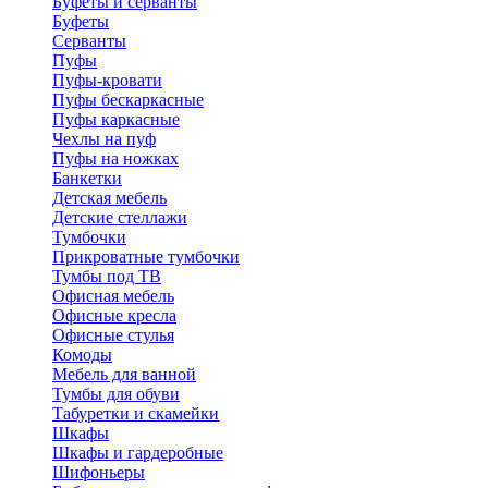
Буфеты и серванты
Буфеты
Серванты
Пуфы
Пуфы-кровати
Пуфы бескаркасные
Пуфы каркасные
Чехлы на пуф
Пуфы на ножках
Банкетки
Детская мебель
Детские стеллажи
Тумбочки
Прикроватные тумбочки
Тумбы под ТВ
Офисная мебель
Офисные кресла
Офисные стулья
Комоды
Мебель для ванной
Тумбы для обуви
Табуретки и скамейки
Шкафы
Шкафы и гардеробные
Шифоньеры