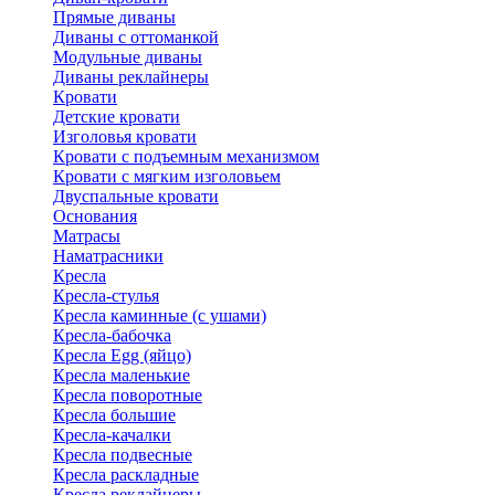
Прямые диваны
Диваны с оттоманкой
Модульные диваны
Диваны реклайнеры
Кровати
Детские кровати
Изголовья кровати
Кровати с подъемным механизмом
Кровати с мягким изголовьем
Двуспальные кровати
Основания
Матрасы
Наматрасники
Кресла
Кресла-стулья
Кресла каминные (с ушами)
Кресла-бабочка
Кресла Egg (яйцо)
Кресла маленькие
Кресла поворотные
Кресла большие
Кресла-качалки
Кресла подвесные
Кресла раскладные
Кресла реклайнеры