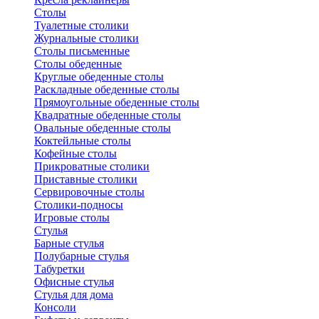
Столы
Туалетные столики
Журнальные столики
Столы письменные
Столы обеденные
Круглые обеденные столы
Раскладные обеденные столы
Прямоугольные обеденные столы
Квадратные обеденные столы
Овальные обеденные столы
Коктейльные столы
Кофейные столы
Прикроватные столики
Приставные столики
Сервировочные столы
Столики-подносы
Игровые столы
Стулья
Барные стулья
Полубарные стулья
Табуретки
Офисные стулья
Стулья для дома
Консоли