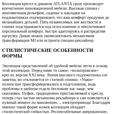
Коллекция кресел и диванов ATLANTA сразу производит
впечатление инновационной мебели. Высокая спинка с
анатомичным рельефом, сиденье и накладки на
подлокотниках подчеркивают, что ваш комфорт продуман до
мельчайших деталей. Пять независимых зон жесткости в
спинке подстраиваются под телосложение и обеспечивают
персональный комфорт, быстро адаптируясь и распределяя
нагрузку. Диван можно укомплектовать механизмом
трансформации MJ или встроить секцию-реклайнер.
СТИЛИСТИЧЕСКИЕ ОСОБЕННОСТИ
ФОРМЫ
Эволюция представлений об удобной мебели легла в основу
этой коллекции. Перед нами то самое, «вольтеровское»
кресло, версия XXI века. Линия высокого подлокотника еле
заметна, но отклоняется от статной спинки. «Ушки»
полностью трансформировались в подголовник, ведь
проблемы в шейном отделе беспокоят нас чаще, чем
сквозняки. Пуфик, традиционно приставляемый к креслу,
теперь стал частью механизма реклайнера и сам появляется в
нужный момент по мановению… электропривода! Благодаря
именно такой форме ножек коллекция обладает
стилистической гибкостью. Респектабельные американские,