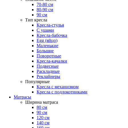
70-80 см
80-90 см
90 см
Тип кресла
Кресла-стулья
С ушами
Кресла-бабочка
Egg (яйцо)
Маленькие
Большие
Поворотные
Кресла-качалки
Подвесные
Раскладные
Реклайнеры
Популярные
Кресла с механизмом
Кресла с подлокотниками
Матрасы
Ширина матраса
80 см
90 см
120 см
140 см
160 см