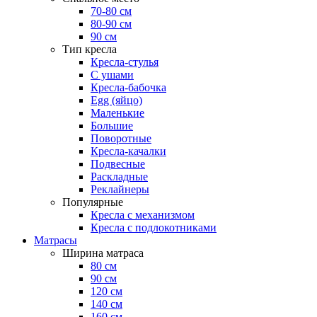
70-80 см
80-90 см
90 см
Тип кресла
Кресла-стулья
С ушами
Кресла-бабочка
Egg (яйцо)
Маленькие
Большие
Поворотные
Кресла-качалки
Подвесные
Раскладные
Реклайнеры
Популярные
Кресла с механизмом
Кресла с подлокотниками
Матрасы
Ширина матраса
80 см
90 см
120 см
140 см
160 см