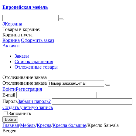
Европейская мебель
0
Корзина
Товары в корзине:
Корзина пуста
Корзина
Оформить заказ
Аккаунт
Заказы
Список сравнения
Отложенные товары
Отслеживание заказа
Отслеживание заказа
Войти
Регистрация
E-mail
Пароль
Забыли пароль?
Создать учетную запись
Запомнить
Войти
Главная
/
Мебель
/
Кресла
/
Кресла большие
/
Кресло Saiwala
Bergen