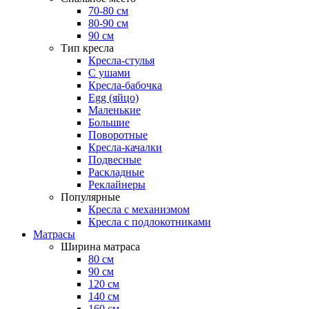
70-80 см
80-90 см
90 см
Тип кресла
Кресла-стулья
С ушами
Кресла-бабочка
Egg (яйцо)
Маленькие
Большие
Поворотные
Кресла-качалки
Подвесные
Раскладные
Реклайнеры
Популярные
Кресла с механизмом
Кресла с подлокотниками
Матрасы
Ширина матраса
80 см
90 см
120 см
140 см
160 см