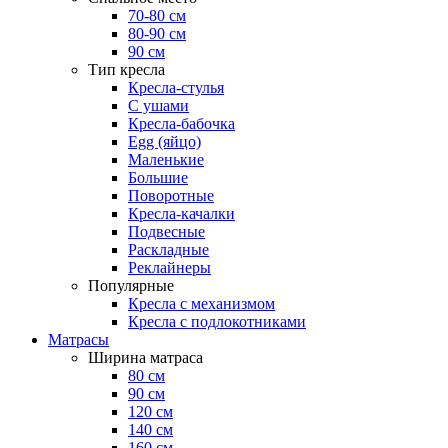
70-80 см
80-90 см
90 см
Тип кресла
Кресла-стулья
С ушами
Кресла-бабочка
Egg (яйцо)
Маленькие
Большие
Поворотные
Кресла-качалки
Подвесные
Раскладные
Реклайнеры
Популярные
Кресла с механизмом
Кресла с подлокотниками
Матрасы
Ширина матраса
80 см
90 см
120 см
140 см
160 см