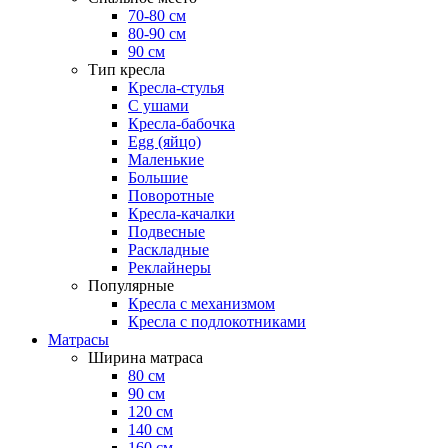
70-80 см
80-90 см
90 см
Тип кресла
Кресла-стулья
С ушами
Кресла-бабочка
Egg (яйцо)
Маленькие
Большие
Поворотные
Кресла-качалки
Подвесные
Раскладные
Реклайнеры
Популярные
Кресла с механизмом
Кресла с подлокотниками
Матрасы
Ширина матраса
80 см
90 см
120 см
140 см
160 см