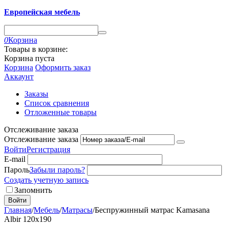
Европейская мебель
0
Корзина
Товары в корзине:
Корзина пуста
Корзина
Оформить заказ
Аккаунт
Заказы
Список сравнения
Отложенные товары
Отслеживание заказа
Отслеживание заказа
Войти
Регистрация
E-mail
Пароль
Забыли пароль?
Создать учетную запись
Запомнить
Войти
Главная
/
Мебель
/
Матрасы
/
Беспружинный матрас Kamasana
Albir 120x190