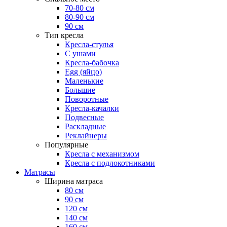
70-80 см
80-90 см
90 см
Тип кресла
Кресла-стулья
С ушами
Кресла-бабочка
Egg (яйцо)
Маленькие
Большие
Поворотные
Кресла-качалки
Подвесные
Раскладные
Реклайнеры
Популярные
Кресла с механизмом
Кресла с подлокотниками
Матрасы
Ширина матраса
80 см
90 см
120 см
140 см
160 см