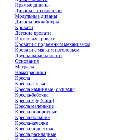
Прямые диваны
Диваны с оттоманкой
Модульные диваны
Диваны реклайнеры
Кровати
Детские кровати
Изголовья кровати
Кровати с подъемным механизмом
Кровати с мягким изголовьем
Двуспальные кровати
Основания
Матрасы
Наматрасники
Кресла
Кресла-стулья
Кресла каминные (с ушами)
Кресла-бабочка
Кресла Egg (яйцо)
Кресла маленькие
Кресла поворотные
Кресла большие
Кресла-качалки
Кресла подвесные
Кресла раскладные
Кресла реклайнеры