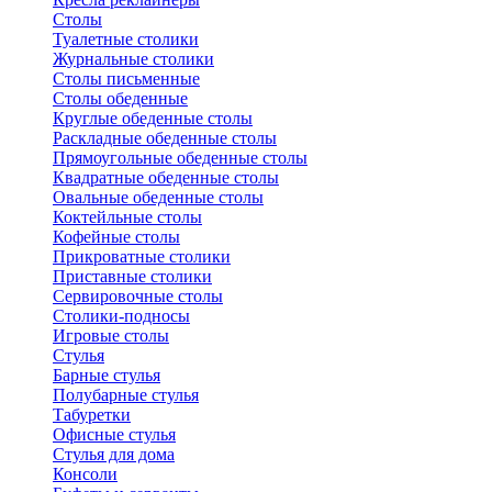
Столы
Туалетные столики
Журнальные столики
Столы письменные
Столы обеденные
Круглые обеденные столы
Раскладные обеденные столы
Прямоугольные обеденные столы
Квадратные обеденные столы
Овальные обеденные столы
Коктейльные столы
Кофейные столы
Прикроватные столики
Приставные столики
Сервировочные столы
Столики-подносы
Игровые столы
Стулья
Барные стулья
Полубарные стулья
Табуретки
Офисные стулья
Стулья для дома
Консоли