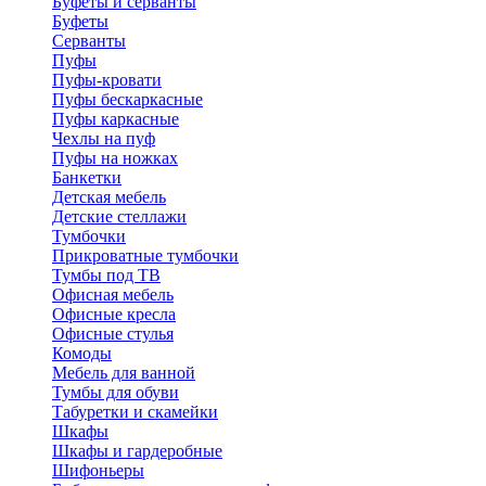
Буфеты и серванты
Буфеты
Серванты
Пуфы
Пуфы-кровати
Пуфы бескаркасные
Пуфы каркасные
Чехлы на пуф
Пуфы на ножках
Банкетки
Детская мебель
Детские стеллажи
Тумбочки
Прикроватные тумбочки
Тумбы под ТВ
Офисная мебель
Офисные кресла
Офисные стулья
Комоды
Мебель для ванной
Тумбы для обуви
Табуретки и скамейки
Шкафы
Шкафы и гардеробные
Шифоньеры