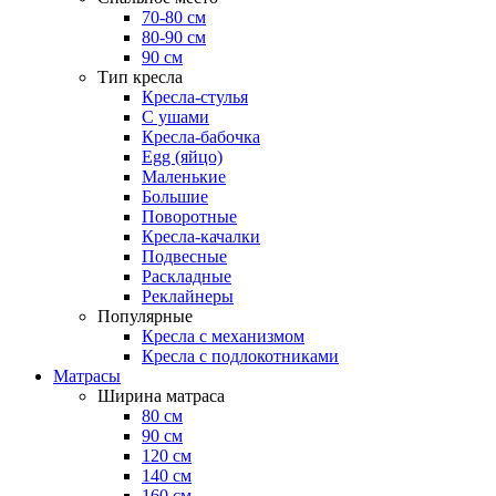
70-80 см
80-90 см
90 см
Тип кресла
Кресла-стулья
С ушами
Кресла-бабочка
Egg (яйцо)
Маленькие
Большие
Поворотные
Кресла-качалки
Подвесные
Раскладные
Реклайнеры
Популярные
Кресла с механизмом
Кресла с подлокотниками
Матрасы
Ширина матраса
80 см
90 см
120 см
140 см
160 см