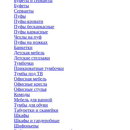
Буфеты и серванты
Буфеты
Серванты
Пуфы
Пуфы-кровати
Пуфы бескаркасные
Пуфы каркасные
Чехлы на пуф
Пуфы на ножках
Банкетки
Детская мебель
Детские стеллажи
Тумбочки
Прикроватные тумбочки
Тумбы под ТВ
Офисная мебель
Офисные кресла
Офисные стулья
Комоды
Мебель для ванной
Тумбы для обуви
Табуретки и скамейки
Шкафы
Шкафы и гардеробные
Шифоньеры