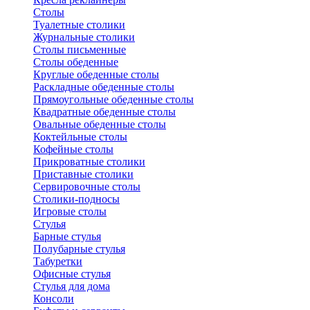
Столы
Туалетные столики
Журнальные столики
Столы письменные
Столы обеденные
Круглые обеденные столы
Раскладные обеденные столы
Прямоугольные обеденные столы
Квадратные обеденные столы
Овальные обеденные столы
Коктейльные столы
Кофейные столы
Прикроватные столики
Приставные столики
Сервировочные столы
Столики-подносы
Игровые столы
Стулья
Барные стулья
Полубарные стулья
Табуретки
Офисные стулья
Стулья для дома
Консоли