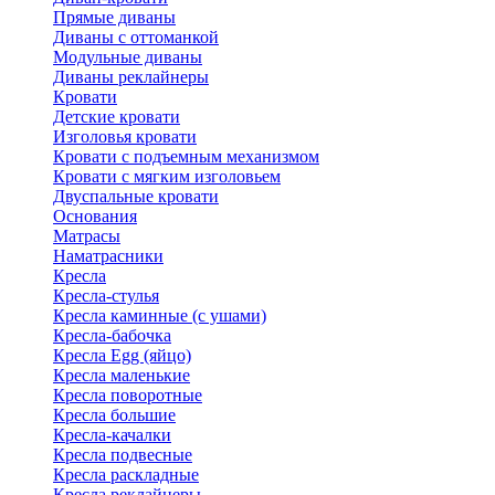
Прямые диваны
Диваны с оттоманкой
Модульные диваны
Диваны реклайнеры
Кровати
Детские кровати
Изголовья кровати
Кровати с подъемным механизмом
Кровати с мягким изголовьем
Двуспальные кровати
Основания
Матрасы
Наматрасники
Кресла
Кресла-стулья
Кресла каминные (с ушами)
Кресла-бабочка
Кресла Egg (яйцо)
Кресла маленькие
Кресла поворотные
Кресла большие
Кресла-качалки
Кресла подвесные
Кресла раскладные
Кресла реклайнеры