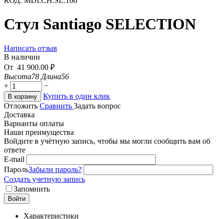
КОД:
MDI.CH.SL.166
Стул Santiago SELECTION
Написать отзыв
В наличии
От
41 900.00
₽
Высота
78
Длина
56
+
−
Купить в один клик
В корзину
Отложить
Сравнить
Задать вопрос
Доставка
Варианты оплаты
Наши преимущества
Войдите в учётную запись, чтобы мы могли сообщить вам об
ответе
E-mail
Пароль
Забыли пароль?
Создать учетную запись
Запомнить
Войти
Характеристики