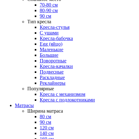
70-80 см
80-90 см
90 см
Тип кресла
Кресла-стулья
С ушами
Кресла-бабочка
Egg (яйцо)
Маленькие
Большие
Поворотные
Кресла-качалки
Подвесные
Раскладные
Реклайнеры
Популярные
Кресла с механизмом
Кресла с подлокотниками
Матрасы
Ширина матраса
80 см
90 см
120 см
140 см
160 см