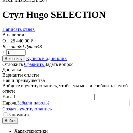
КОД:
MDI.CH.SL.204
Стул Hugo SELECTION
Написать отзыв
В наличии
От
25 440.00
₽
Высота
80
Длина
48
+
−
Купить в один клик
В корзину
Отложить
Сравнить
Задать вопрос
Доставка
Варианты оплаты
Наши преимущества
Войдите в учётную запись, чтобы мы могли сообщить вам об
ответе
E-mail
Пароль
Забыли пароль?
Создать учетную запись
Запомнить
Войти
Характеристики