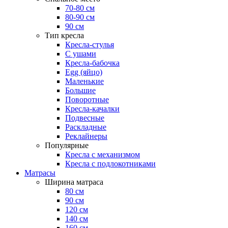
70-80 см
80-90 см
90 см
Тип кресла
Кресла-стулья
С ушами
Кресла-бабочка
Egg (яйцо)
Маленькие
Большие
Поворотные
Кресла-качалки
Подвесные
Раскладные
Реклайнеры
Популярные
Кресла с механизмом
Кресла с подлокотниками
Матрасы
Ширина матраса
80 см
90 см
120 см
140 см
160 см