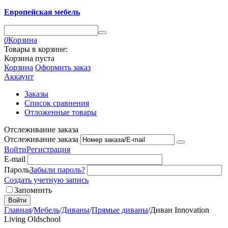
Европейская мебель
0
Корзина
Товары в корзине:
Корзина пуста
Корзина
Оформить заказ
Аккаунт
Заказы
Список сравнения
Отложенные товары
Отслеживание заказа
Отслеживание заказа
Войти
Регистрация
E-mail
Пароль
Забыли пароль?
Создать учетную запись
Запомнить
Войти
Главная
/
Мебель
/
Диваны
/
Прямые диваны
/
Диван Innovation
Living Oldschool