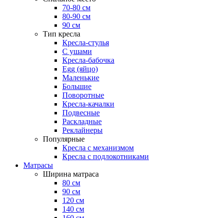
70-80 см
80-90 см
90 см
Тип кресла
Кресла-стулья
С ушами
Кресла-бабочка
Egg (яйцо)
Маленькие
Большие
Поворотные
Кресла-качалки
Подвесные
Раскладные
Реклайнеры
Популярные
Кресла с механизмом
Кресла с подлокотниками
Матрасы
Ширина матраса
80 см
90 см
120 см
140 см
160 см