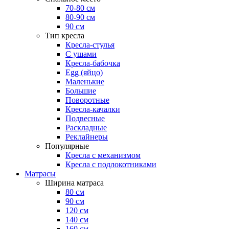
70-80 см
80-90 см
90 см
Тип кресла
Кресла-стулья
С ушами
Кресла-бабочка
Egg (яйцо)
Маленькие
Большие
Поворотные
Кресла-качалки
Подвесные
Раскладные
Реклайнеры
Популярные
Кресла с механизмом
Кресла с подлокотниками
Матрасы
Ширина матраса
80 см
90 см
120 см
140 см
160 см