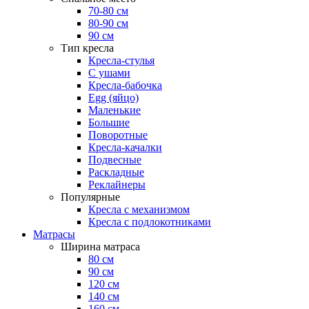
70-80 см
80-90 см
90 см
Тип кресла
Кресла-стулья
С ушами
Кресла-бабочка
Egg (яйцо)
Маленькие
Большие
Поворотные
Кресла-качалки
Подвесные
Раскладные
Реклайнеры
Популярные
Кресла с механизмом
Кресла с подлокотниками
Матрасы
Ширина матраса
80 см
90 см
120 см
140 см
160 см