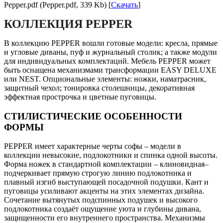
Pepper.pdf (Pepper.pdf, 339 Kb) [
Скачать
]
КОЛЛЕКЦИЯ PEPPER
В коллекцию PEPPER вошли готовые модели: кресла, прямые
и угловые диваны, пуф и журнальный столик; а также модули
для индивидуальных комплектаций. Мебель PEPPER может
быть оснащена механизмами трансформации EASY DELUXE
или NEST. Опциональные элементы: ножки, наматрасник,
защитный чехол; тонировка столешницы, декоративная
эффектная прострочка и цветные пуговицы.
СТИЛИСТИЧЕСКИЕ ОСОБЕННОСТИ
ФОРМЫ
PEPPER имеет характерные черты софы – модели в
коллекции невысокие, подлокотники и спинка одной высоты.
Форма ножек в стандартной комплектации – клиновидная–
подчеркивает прямую строгую линию подлокотника и
плавный изгиб выступающей посадочной подушки. Кант и
пуговицы усиливают акценты на этих элементах дизайна.
Сочетание вытянутых подспинных подушек и высокого
подлокотника создаёт ощущение уюта и глубины дивана,
защищенности его внутреннего пространства. Механизмы