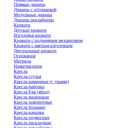
Прямые диваны
Диваны с оттоманкой
Модульные диваны
Диваны реклайнеры
Кровати
Детские кровати
Изголовья кровати
Кровати с подъемным механизмом
Кровати с мягким изголовьем
Двуспальные кровати
Основания
Матрасы
Наматрасники
Кресла
Кресла-стулья
Кресла каминные (с ушами)
Кресла-бабочка
Кресла Egg (яйцо)
Кресла маленькие
Кресла поворотные
Кресла большие
Кресла-качалки
Кресла подвесные
Кресла раскладные
Кресла реклайнеры