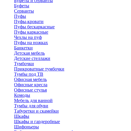
Буфеты и серванты
Буфеты
Серванты
Пуфы
Пуфы-кровати
Пуфы бескаркасные
Пуфы каркасные
Чехлы на пуф
Пуфы на ножках
Банкетки
Детская мебель
Детские стеллажи
Тумбочки
Прикроватные тумбочки
Тумбы под ТВ
Офисная мебель
Офисные кресла
Офисные стулья
Комоды
Мебель для ванной
Тумбы для обуви
Табуретки и скамейки
Шкафы
Шкафы и гардеробные
Шифоньеры