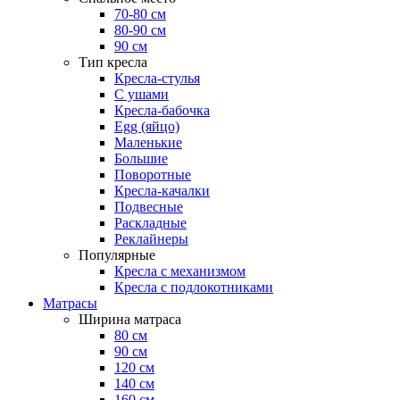
70-80 см
80-90 см
90 см
Тип кресла
Кресла-стулья
С ушами
Кресла-бабочка
Egg (яйцо)
Маленькие
Большие
Поворотные
Кресла-качалки
Подвесные
Раскладные
Реклайнеры
Популярные
Кресла с механизмом
Кресла с подлокотниками
Матрасы
Ширина матраса
80 см
90 см
120 см
140 см
160 см