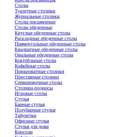
Столы
Туалетные столики
Журнальные столики
Столы письменные
Столы обеденные
Круглые обеденные столы
Раскладные обеденные столы
Прямоугольные обеденные столы
Квадратные обеденные столы
Овальные обеденные столы
Коктейльные столы
Кофейные столы
Прикроватные столики
Приставные столики
Сервировочные столы
Столики-подносы
Игровые столы
Стулья
Барные стулья
Полубарные стулья
Табуретки
Офисные стулья
Стулья для дома
Консоли